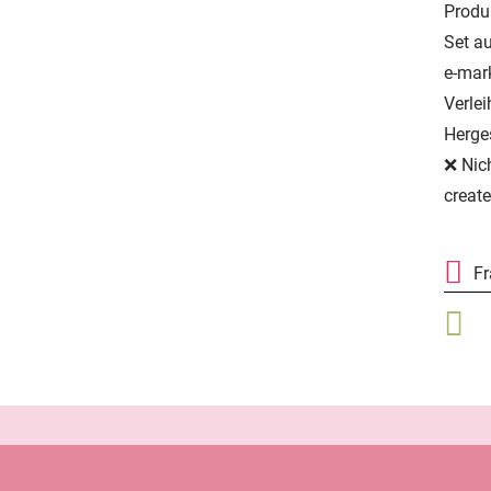
Produ
Set au
e-mar
Verle
Herges
❌ Nic
creat
F