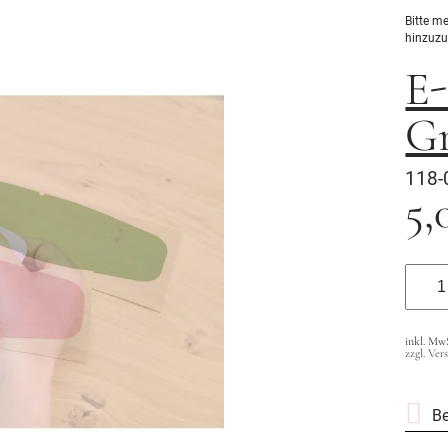
Bitte m
hinzuzu
E
Gr
118-
5,
inkl. Mw
zzgl. Ver
B