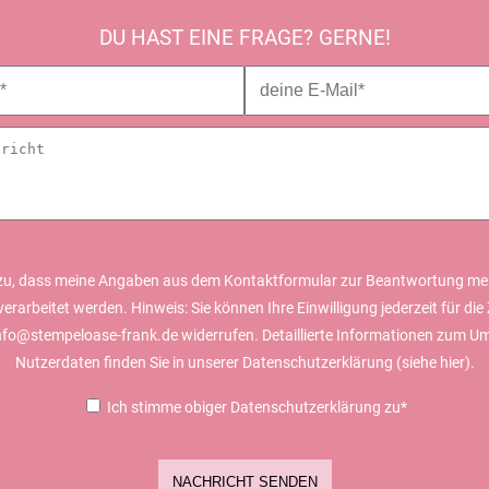
DU HAST EINE FRAGE? GERNE!
zu, dass meine Angaben aus dem Kontaktformular zur Beantwortung me
erarbeitet werden. Hinweis: Sie können Ihre Einwilligung jederzeit für die 
info@stempeloase-frank.de widerrufen. Detaillierte Informationen zum U
Nutzerdaten finden Sie in unserer Datenschutzerklärung (siehe
hier).
Ich stimme obiger Datenschutzerklärung zu*
NACHRICHT SENDEN