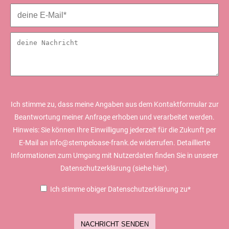
Ich stimme zu, dass meine Angaben aus dem Kontaktformular zur
Beantwortung meiner Anfrage erhoben und verarbeitet werden.
Hinweis: Sie können Ihre Einwilligung jederzeit für die Zukunft per
E-Mail an info@stempeloase-frank.de widerrufen. Detaillierte
Informationen zum Umgang mit Nutzerdaten finden Sie in unserer
Datenschutzerklärung (siehe
hier).
Ich stimme obiger Datenschutzerklärung zu*
NACHRICHT SENDEN