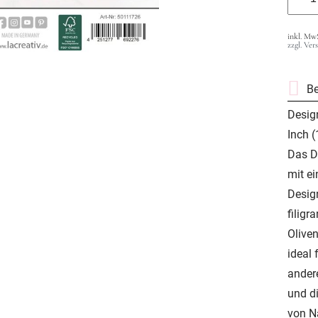
inkl. Mw
zzgl. Ver
B
Desig
Inch 
Das D
mit ei
Design
filig
Olive
ideal
andere
und d
von Na