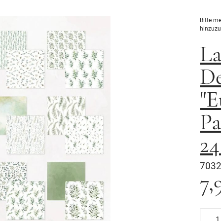
Bitte m
hinzuzu
La
De
"E
Pa
24
7032
7,