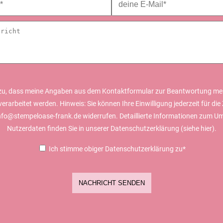
zu, dass meine Angaben aus dem Kontaktformular zur Beantwortung me
erarbeitet werden. Hinweis: Sie können Ihre Einwilligung jederzeit für die 
info@stempeloase-frank.de widerrufen. Detaillierte Informationen zum U
Nutzerdaten finden Sie in unserer Datenschutzerklärung (siehe
hier).
Ich stimme obiger Datenschutzerklärung zu*
NACHRICHT SENDEN