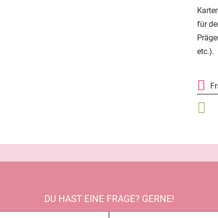
Karte
für d
Präge
etc.).
F
DU HAST EINE FRAGE? GERNE!