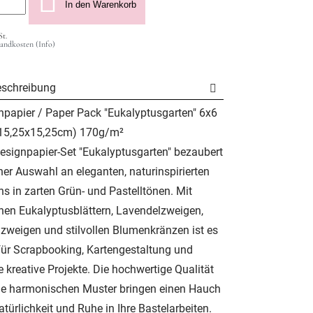
In den Warenkorb
St.
sandkosten (Info)
eschreibung
npapier / Paper Pack "Eukalyptusgarten" 6x6
(15,25x15,25cm) 170g/m²
esignpapier-Set "Eukalyptusgarten" bezaubert
ner Auswahl an eleganten, naturinspirierten
s in zarten Grün- und Pastelltönen. Mit
ranen Eukalyptusblättern, Lavendelzweigen,
nzweigen und stilvollen Blumenkränzen ist es
 für Scrapbooking, Kartengestaltung und
 kreative Projekte. Die hochwertige Qualität
ie harmonischen Muster bringen einen Hauch
türlichkeit und Ruhe in Ihre Bastelarbeiten.