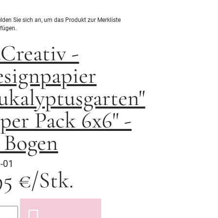
elden Sie sich an, um das Produkt zur Merkliste
fügen.
Creativ -
signpapier
ukalyptusgarten"
per Pack 6x6" -
 Bogen
-01
95 €/Stk.