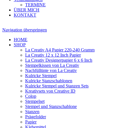
TERMINE
ÜBER MICH
KONTAKT
Navigation überspringen
HOME
SHOP
La Creativ A4 Papier 220-240 Gramm
La Creativ 12 x 12 Inch Papier
La Creativ Designerpapier 6 x 6 Inch
Stempelkissen von La Creativ
Nachfülltinte von La Creativ
Kulricke Stempel
Kulricke Stanzschablonen
Kulricke Stempel und Stanzen Sets
Kreativsets von Creative ID
Colop
Stempelset
Stempel und Stanzschablone
Stanzen
Prägefolder
Papier
Klebemittel