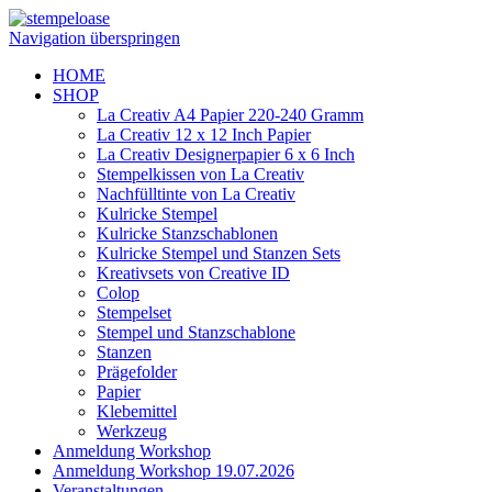
Navigation überspringen
HOME
SHOP
La Creativ A4 Papier 220-240 Gramm
La Creativ 12 x 12 Inch Papier
La Creativ Designerpapier 6 x 6 Inch
Stempelkissen von La Creativ
Nachfülltinte von La Creativ
Kulricke Stempel
Kulricke Stanzschablonen
Kulricke Stempel und Stanzen Sets
Kreativsets von Creative ID
Colop
Stempelset
Stempel und Stanzschablone
Stanzen
Prägefolder
Papier
Klebemittel
Werkzeug
Anmeldung Workshop
Anmeldung Workshop 19.07.2026
Veranstaltungen